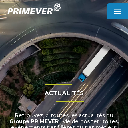
Panneau de gestion des cookies
ACTUALITÉS
Retrouvez ici toutes les actualités du
Groupe PRIMEVER
: vie de nos territoires,
événements par filières ou par métiers,