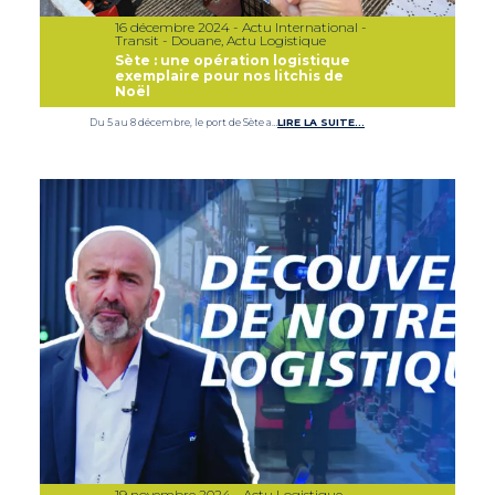
16 décembre 2024 - Actu International -
Transit - Douane, Actu Logistique
Sète : une opération logistique
exemplaire pour nos litchis de
Noël
Du 5 au 8 décembre, le port de Sète a…
LIRE LA SUITE…
19 novembre 2024 - Actu Logistique