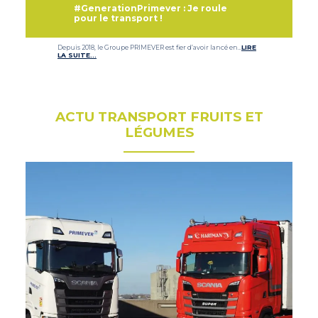
#GenerationPrimever : Je roule
pour le transport !
Depuis 2018, le Groupe PRIMEVER est fier d’avoir lancé en…
LIRE
LA SUITE…
ACTU TRANSPORT FRUITS ET
LÉGUMES