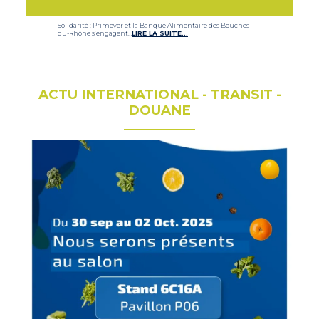
Solidarité : Primever et la Banque Alimentaire des Bouches-
du-Rhône s’engagent…
LIRE LA SUITE…
ACTU INTERNATIONAL - TRANSIT -
DOUANE