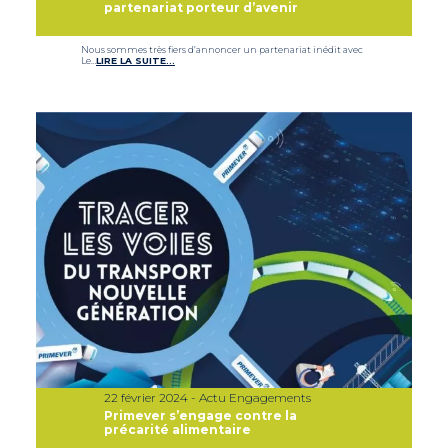
partenariat porteur d’avenir
Nous sommes très fiers d’annoncer un partenariat inédit avec
Le…
LIRE LA SUITE…
22 février 2024 - Actu Engagements
Primever s’engage contre la
précarité alimentaire