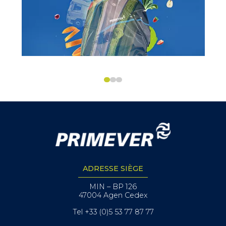
ADRESSE SIÈGE
MIN – BP 126
47004 Agen Cedex
Tel +33 (0)5 53 77 87 77