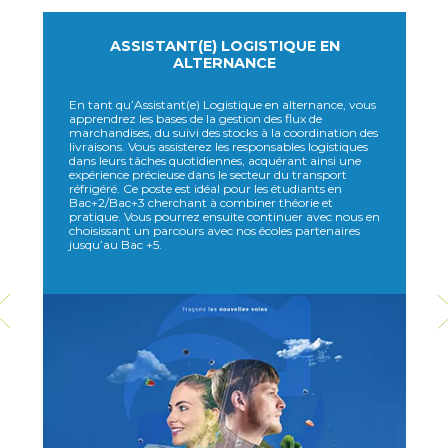
ASSISTANT(E) LOGISTIQUE EN
ALTERNANCE
P
En tant qu’Assistant(e) Logistique en alternance, vous
d
apprendrez les bases de la gestion des flux de
p
marchandises, du suivi des stocks à la coordination des
p
te
livraisons. Vous assisterez les responsables logistiques
g
de
dans leurs tâches quotidiennes, acquérant ainsi une
expérience précieuse dans le secteur du transport
p
réfrigéré. Ce poste est idéal pour les étudiants en
Bac+2/Bac+3 cherchant à combiner théorie et
pratique. Vous pourrez ensuite continuer avec nous en
choisissant un parcours avec nos écoles partenaires
jusqu’au Bac +5.