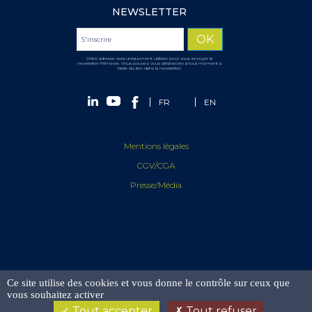
NEWSLETTER
Votre adresse sera uniquement utilisée pour vous envoyer la
newsletter Primever. Vous pouvez vous désinscrire à tout moment à
l'aide du lien dans la newsletter.
FR
EN
Mentions légales
CGV/CGA
Presse/Média
Ce site utilise des cookies et vous donne le contrôle sur ceux que
vous souhaitez activer
Tout accepter
Tout refuser