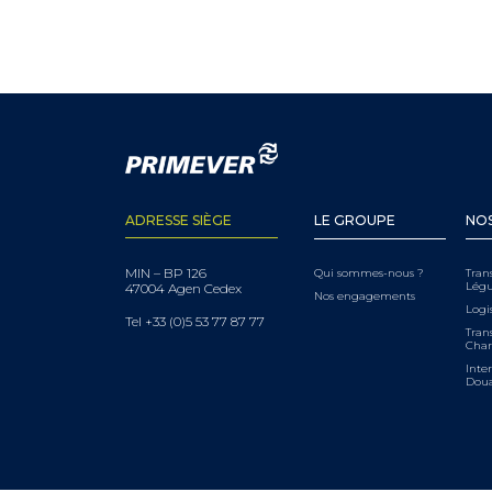
ADRESSE SIÈGE
LE GROUPE
NOS
MIN – BP 126
Qui sommes-nous ?
Tran
Lég
47004 Agen Cedex
Nos engagements
Logi
Tel +33 (0)5 53 77 87 77
Trans
Char
Inter
Dou