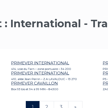
 :
International - Tr
PRIMEVER INTERNATIONAL
PR
414, voie du Tarn – zone portuaire – 34 200
PRI
PRIMEVER INTERNATIONAL
PR
410, allée Jean Perrin – Z.A LAVALDUC – 13 270
P5 
PRIMEVER CAVAILLON
P
Box 93 bis et 94 à 99 MIN – 84300
ZAC
NAVIGATION DES 
1
2
3
»