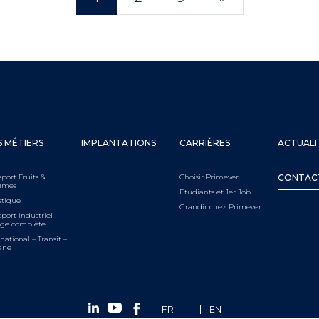
 MÉTIERS
IMPLANTATIONS
CARRIÈRES
ACTUALI
sport Fruits &
Choisir Primever
CONTAC
umes
Etudiants et 1er Job
stique
Grandir chez Primever
port industriel –
ge complète
national – Transit –
ane
FR
EN