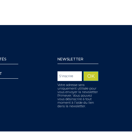
TÉS
NEWSLETTER
T
Votre adresse sera
uniquement utilisée pour
vous envoyer la newsletter
Primever. Vous pouvez
vous désinscrire à tout
moment à l'aide du lien
dans la newsletter.