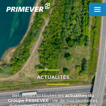
Panneau de gestion des cookies
ACTUALITÉS
Retrouvez ici toutes les
actualités du
Groupe PRIMEVER
: vie de nos territoires,
événements par filières ou par métiers,