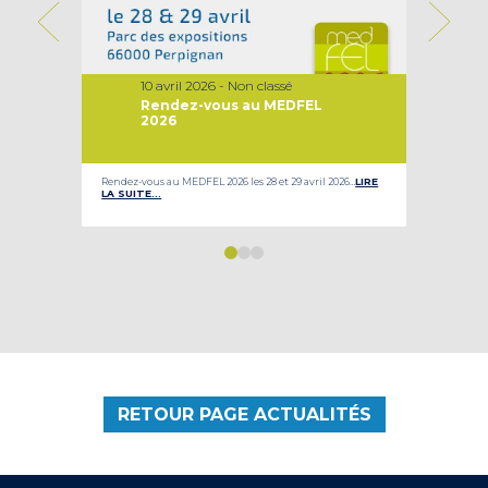
10 avril 2026 - Non classé
Rendez-vous au MEDFEL
2026
ur nos
Rendez-vous au MEDFEL 2026 les 28 et 29 avril 2026…
LIRE
Le Gro
LA SUITE…
son d
RETOUR PAGE ACTUALITÉS