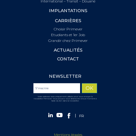
International – Transit – Douane
IMPLANTATIONS
CARRIÈRES
Choisir Primever
Etudiants et 1er Job
Grandir chez Primever
ACTUALITÉS
CONTACT
NEWSLETTER
Votre adresse sera uniquement utilisée pour vous envoyer la
newsletter Primever. Vous pouvez vous désinscrire à tout moment à
l'aide du lien dans la newsletter.
FR
Mentions légales