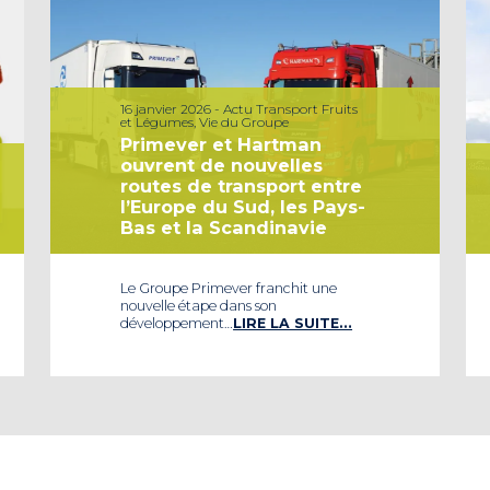
16 janvier 2026 - Actu Transport Fruits
et Légumes, Vie du Groupe
Primever et Hartman
ouvrent de nouvelles
routes de transport entre
l’Europe du Sud, les Pays-
Bas et la Scandinavie
Le Groupe Primever franchit une
nouvelle étape dans son
développement…
LIRE LA SUITE…