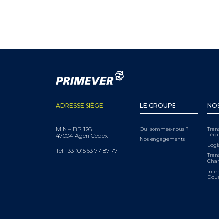
ADRESSE SIÈGE
LE GROUPE
NOS
MIN – BP 126
Qui sommes-nous ?
Tran
Lég
47004 Agen Cedex
Nos engagements
Logi
Tel +33 (0)5 53 77 87 77
Trans
Char
Inter
Dou