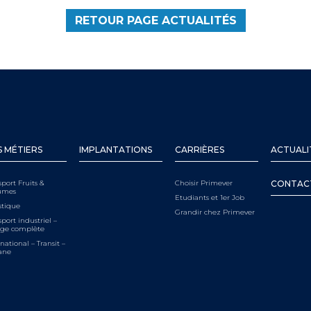
RETOUR PAGE ACTUALITÉS
 MÉTIERS
IMPLANTATIONS
CARRIÈRES
ACTUALI
sport Fruits &
Choisir Primever
CONTAC
umes
Etudiants et 1er Job
stique
Grandir chez Primever
port industriel –
ge complète
national – Transit –
ane