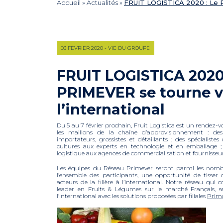
Accueil
»
Actualités
»
FRUIT LOGISTICA 2020 : Le R
03 FÉVRIER 2020 - VIE DU GROUPE
FRUIT LOGISTICA 2020
PRIMEVER se tourne v
l’international
Du 5 au 7 février prochain, Fruit Logistica est un rendez-
les maillons de la chaîne d’approvisionnement : de
importateurs, grossistes et détaillants ; des spécialistes
cultures aux experts en technologie et en emballage ;
logistique aux agences de commercialisation et fournisseurs
Les équipes du Réseau Primever seront parmi les nombre
l’ensemble des participants, une opportunité de tisser d
acteurs de la filière à l’international. Notre réseau qui 
leader en Fruits & Légumes sur le marché Français, 
l’international avec les solutions proposées par filiales
Prim