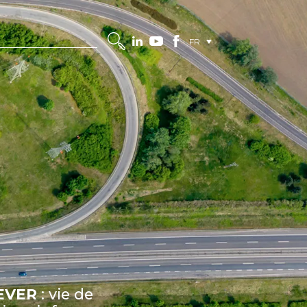
FR
MEVER
: vie de