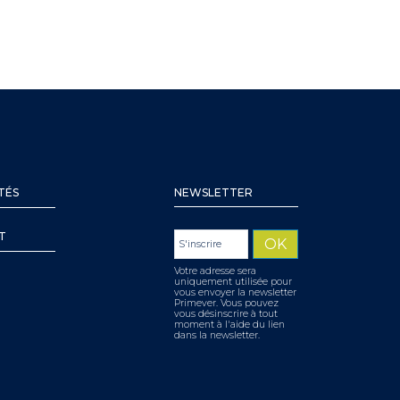
TÉS
NEWSLETTER
T
Votre adresse sera
uniquement utilisée pour
vous envoyer la newsletter
Primever. Vous pouvez
vous désinscrire à tout
moment à l'aide du lien
dans la newsletter.