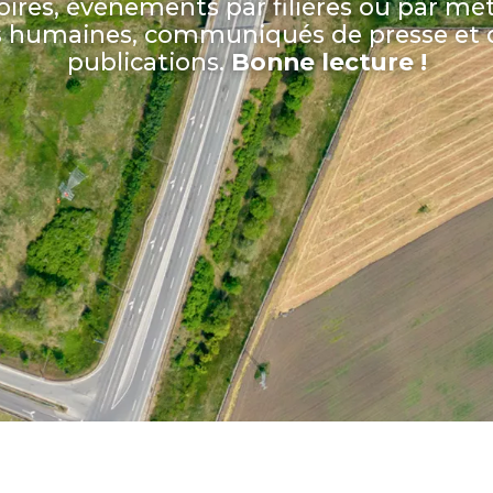
oires, événements par filières ou par mét
s humaines, communiqués de presse et d
publications.
Bonne lecture !