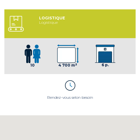
LOGISTIQUE
Logistique
2
6 p.
10
4 700 m
Rendez-vous selon besoin