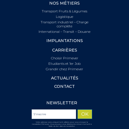
NOS MÉTIERS
Transport Fruits & Légumes
Logistique
Transport industriel – Charge
complète
International – Transit – Douane
IMPLANTATIONS
CARRIÈRES
Choisir Primever
Etudiants et 1er Job
Grandir chez Primever
ACTUALITÉS
CONTACT
NEWSLETTER
Votre adresse sera uniquement utilisée pour vous envoyer la
newsletter Primever. Vous pouvez vous désinscrire à tout moment à
l'aide du lien dans la newsletter.