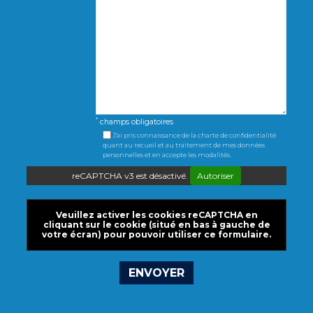
*
champs obligatoires
J'ai pris connaissance de la charte de confidentialité
quant au recueil et au traitement de mes données
personnelles et en accepte les modalités.
reCAPTCHA v3 est désactivé.
Autoriser
Veuillez activer les cookies reCAPTCHA en
cliquant sur le cookie (situé en bas à gauche de
votre écran) pour pouvoir utiliser ce formulaire.