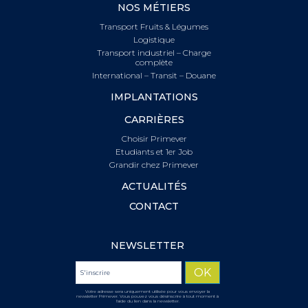
NOS MÉTIERS
Transport Fruits & Légumes
Logistique
Transport industriel – Charge
complète
International – Transit – Douane
IMPLANTATIONS
CARRIÈRES
Choisir Primever
Etudiants et 1er Job
Grandir chez Primever
ACTUALITÉS
CONTACT
NEWSLETTER
Votre adresse sera uniquement utilisée pour vous envoyer la
newsletter Primever. Vous pouvez vous désinscrire à tout moment à
l'aide du lien dans la newsletter.