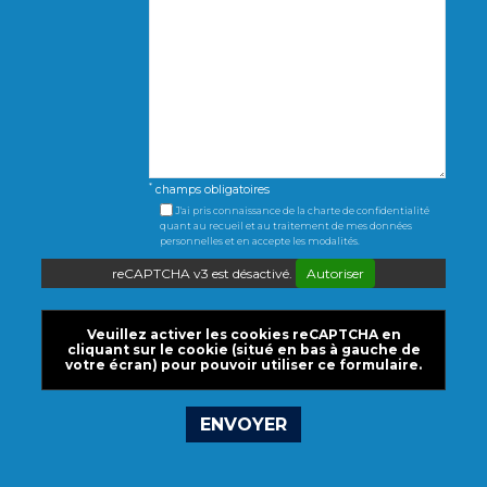
*
champs obligatoires
J'ai pris connaissance de la charte de confidentialité
quant au recueil et au traitement de mes données
personnelles et en accepte les modalités.
reCAPTCHA v3 est désactivé.
Autoriser
Veuillez activer les cookies reCAPTCHA en
cliquant sur le cookie (situé en bas à gauche de
votre écran) pour pouvoir utiliser ce formulaire.