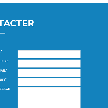
TACTER
*
L
 FIXE
*
MAIL
*
JET
SSAGE