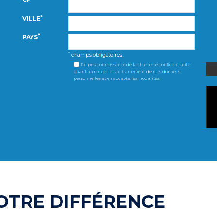
*
VILLE
*
PAYS
*
champs obligatoires
J'ai pris connaissance de la charte de confidentialité
quant au recueil et au traitement de mes données
personnelles et en accepte les modalités.
NOTRE DIFFÉRENCE