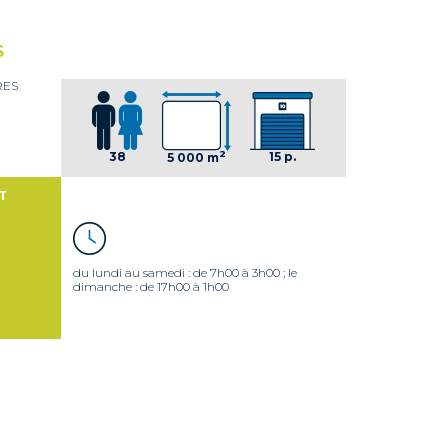
S
ERES
2
15 p.
38
5 000 m
T
du lundi au samedi : de 7h00 à 3h00 ; le
dimanche : de 17h00 à 1h00