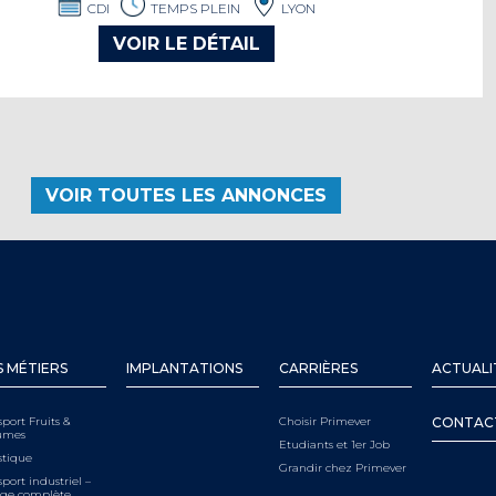
CDI
TEMPS PLEIN
LYON
VOIR LE DÉTAIL
VOIR TOUTES LES ANNONCES
 MÉTIERS
IMPLANTATIONS
CARRIÈRES
ACTUALI
sport Fruits &
Choisir Primever
CONTAC
umes
Etudiants et 1er Job
stique
Grandir chez Primever
port industriel –
ge complète