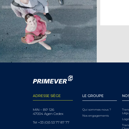
ADRESSE SIÈGE
LE GROUPE
NOS
MIN – BP 126
Qui sommes-nous ?
Tran
Lég
47004 Agen Cedex
Nos engagements
Logi
Tel +33 (0)5 53 77 87 77
Trans
Char