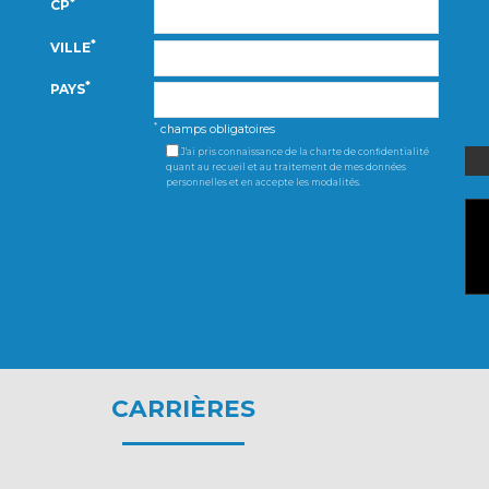
*
CP
*
VILLE
*
PAYS
*
champs obligatoires
J'ai pris connaissance de la charte de confidentialité
quant au recueil et au traitement de mes données
personnelles et en accepte les modalités.
CARRIÈRES