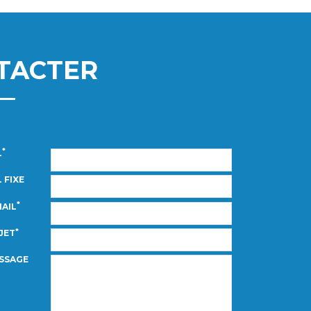
TACTER
*
L
 FIXE
*
MAIL
*
JET
SSAGE