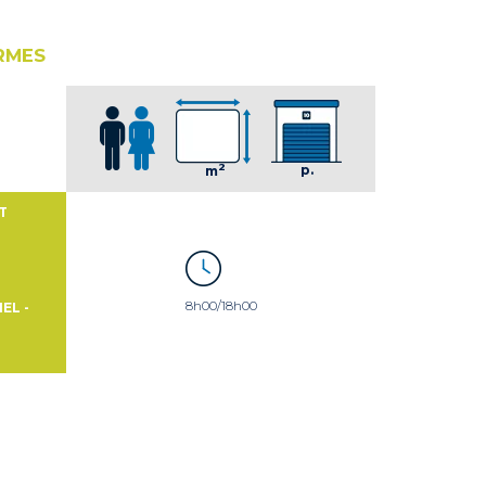
RMES
2
p.
m
T
8h00/18h00
EL -