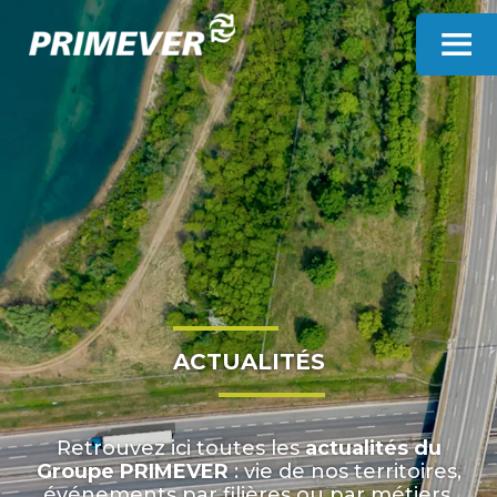
Panneau de gestion des cookies
ACTUALITÉS
Retrouvez ici toutes les
actualités du
Groupe PRIMEVER
: vie de nos territoires,
événements par filières ou par métiers,