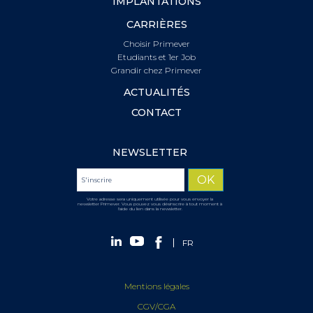
IMPLANTATIONS
CARRIÈRES
Choisir Primever
Etudiants et 1er Job
Grandir chez Primever
ACTUALITÉS
CONTACT
NEWSLETTER
Votre adresse sera uniquement utilisée pour vous envoyer la
newsletter Primever. Vous pouvez vous désinscrire à tout moment à
l'aide du lien dans la newsletter.
FR
Mentions légales
CGV/CGA