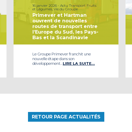
16 janvier 2026 - Actu Transport Fruits
et Légumes, Vie du Groupe
Primever et Hartman
ouvrent de nouvelles
routes de transport entre
l’Europe du Sud, les Pays-
Bas et la Scandinavie
Le Groupe Primever franchit une
nouvelle étape dans son
développement…
LIRE LA SUITE…
RETOUR PAGE ACTUALITÉS