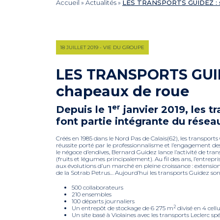
Accueil
»
Actualités
»
LES TRANSPORTS GUIDEZ : su
18 JUILLET 2019 - VIE DU GROUPE
LES TRANSPORTS GUIDE
chapeaux de roue
er
Depuis le 1
janvier 2019, les t
font partie intégrante du rése
Créés en 1985 dans le Nord Pas de Calais(62), les transport
réussite porté par le professionnalisme et l’engagement de
le négoce d’endives, Bernard Guidez lance l’activité de tran
(fruits et légumes principalement). Au fil des ans, l’entrep
aux évolutions d’un marché en pleine croissance : extensio
de la Sotrab Petrus… Aujourd’hui les transports Guidez sont
500 collaborateurs
210 ensembles
100 départs journaliers
2
Un entrepôt de stockage de 6 275 m
divisé en 4 cellu
Un site basé à Violaines avec les transports Leclerc spé