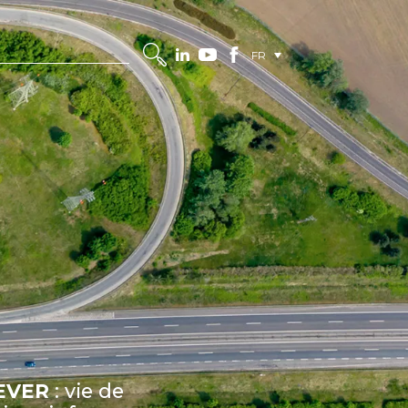
FR
MEVER
: vie de