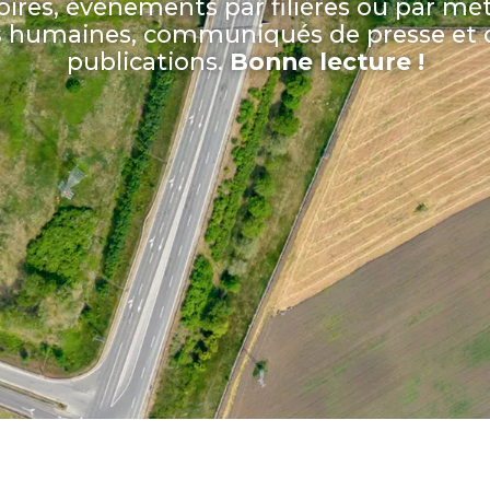
oires, événements par filières ou par mét
s humaines, communiqués de presse et d
publications.
Bonne lecture !