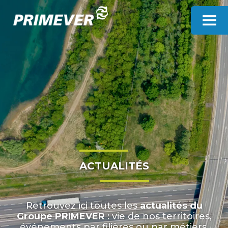
Panneau de gestion des cookies
ACTUALITÉS
Retrouvez ici toutes les
actualités du
Groupe PRIMEVER
: vie de nos territoires,
événements par filières ou par métiers,