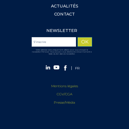
ACTUALITÉS
CONTACT
NEWSLETTER
Votre adresse sera uniquement utilisée pour vous envoyer la
newsletter Primever. Vous pouvez vous désinscrire à tout moment à
l'aide du lien dans la newsletter.
FR
Mentions légales
CGV/CGA
Presse/Média