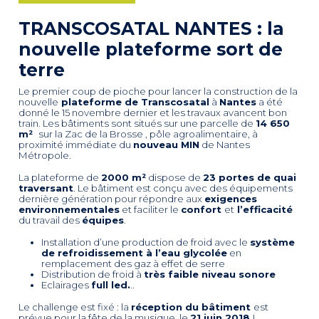
TRANSCOSATAL NANTES : la
nouvelle plateforme sort de
terre
Le premier coup de pioche pour lancer la construction de la
nouvelle
plateforme de Transcosatal
à
Nantes
a été
donné le 15 novembre dernier et les travaux avancent bon
train. Les bâtiments sont situés sur une parcelle de
14 650
m²
sur la Zac de la Brosse , pôle agroalimentaire, à
proximité immédiate du
nouveau MIN
de Nantes
Métropole.
La plateforme de
2000 m²
dispose de
23 portes de quai
traversant
. Le bâtiment est conçu avec des équipements
dernière génération pour répondre aux
exigences
environnementales
et faciliter le
confort
et
l’efficacité
du travail des
équipes
.
Installation d’une production de froid avec le
système
de refroidissement à l’eau glycolée
en
remplacement des gaz à effet de serre
Distribution de froid à
très faible niveau sonore
Eclairages
full led.
..
Le challenge est fixé : la
réception du bâtiment
est
prévue pour la fête de la musique, le
21 juin 2018
!