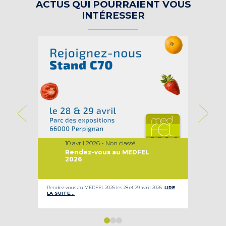
ACTUS QUI POURRAIENT VOUS
INTÉRESSER
10 avril 2026 - Non classé
Rendez-vous au MEDFEL
2026
ur nos
Rendez-vous au MEDFEL 2026 les 28 et 29 avril 2026…
LIRE
Le Gro
LA SUITE…
son d