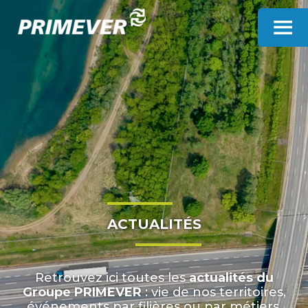
Panneau de gestion des cookies
ACTUALITÉS
Retrouvez ici toutes les
actualités du
Groupe PRIMEVER
: vie de nos territoires,
événements par filières ou par métiers,