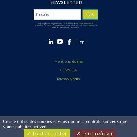
NEWSLETTER
Votre adresse sera uniquement utilisée pour vous envoyer la
newsletter Primever. Vous pouvez vous désinscrire à tout moment à
l'aide du lien dans la newsletter.
FR
Mentions légales
CGV/CGA
Presse/Média
Ce site utilise des cookies et vous donne le contrôle sur ceux que
vous souhaitez activer
Tout accepter
Tout refuser