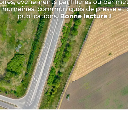
oires, événements par filières ou par mét
s humaines, communiqués de presse et d
publications.
Bonne lecture !