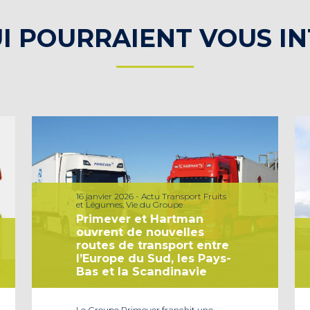
I POURRAIENT VOUS I
16 janvier 2026 - Actu Transport Fruits
et Légumes, Vie du Groupe
Primever et Hartman
ouvrent de nouvelles
routes de transport entre
l’Europe du Sud, les Pays-
Bas et la Scandinavie