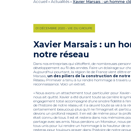
Accueil
»
Actualités
»
Xavier Marsais : un homme cl
01 DÉCEMBRE 2020 - VIE DU GROUPE
Xavier Marsais : un h
notre réseau
Dans nos entreprises qui s’étoffent, de nombreuses person
développement au fil des années. Faire un éclairage sur cha
Aujourd’hui pourtant, la région Ile de France vient d’être en
Marsais,
un des piliers de la construction de notr
Réseau Primever a tenu à lui rendre hommage à travers u
reconnaissance. Voici un extrait.
« Nous avons un attachement tout particulier pour Xavier
nous ait quitté. Xavier a été durant toute sa carrière le sy
engagement total accompagné d’une sincère fidélité à l’e
de l’histoire de notre réseau et il a œuvré toute sa vie à la r
certainement beaucoup plus qu’il ne l’imaginait et partic
devons un profond respect. Il en est de même pour la profes
était connu de tous. Il est et restera dans nos mémoires pour
partage avec ses amis. Nous perdons un Monsieur, nous p
tous unis pour lui rendre un hommage à la hauteur de ce qu
resteras pour toujours graver dans l’histoire de notre grou