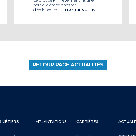
Le Groupe Primever franchit une
nouvelle étape dans son
développement…
LIRE LA SUITE…
RETOUR PAGE ACTUALITÉS
 MÉTIERS
IMPLANTATIONS
CARRIÈRES
ACTUALI