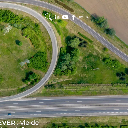
FR
MEVER
: vie de