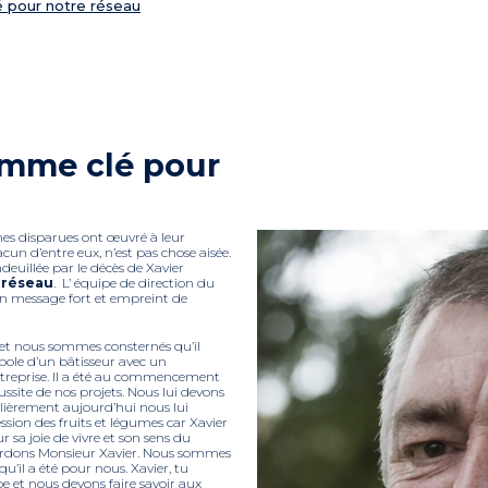
é pour notre réseau
omme clé pour
nes disparues ont œuvré à leur
cun d’entre eux, n’est pas chose aisée.
deuillée par le décès de Xavier
e réseau
. L’ équipe de direction du
n message fort et empreint de
 et nous sommes consternés qu’il
mbole d’un bâtisseur avec un
ntreprise. Il a été au commencement
éussite de nos projets. Nous lui devons
ulièrement aujourd’hui nous lui
sion des fruits et légumes car Xavier
 sa joie de vivre et son sens du
erdons Monsieur Xavier. Nous sommes
’il a été pour nous. Xavier, tu
pe et nous devons faire savoir aux