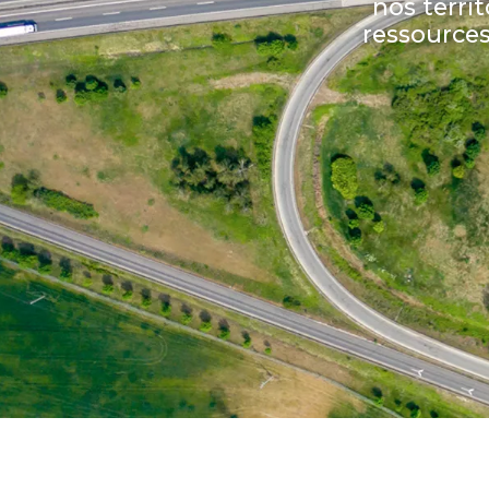
nos territ
ressource